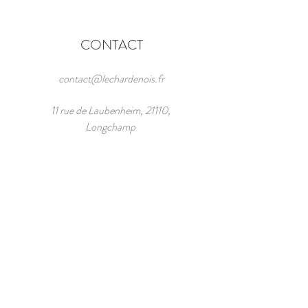
CONTACT
contact@lechardenois.fr
11 rue de Laubenheim, 21110,
Longchamp
Tél :
06 89 15 74 59