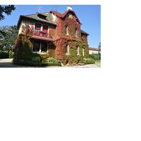
NOS CHAMBRES
La Villa dispose de 8 chambres, dont 6
avec salle de bains (douche/baignoire,
lavabo, bidet) et des toilettes à chaque
étage.
Capacité totale : 21 couchages